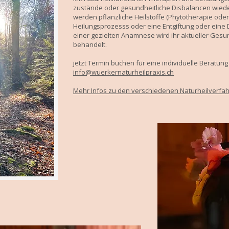
zustände oder gesundheitliche Disbalancen wied
werden pflanzliche Heilstoffe (Phytotherapie oder
Heilungsprozesss oder eine Entgiftung oder eine 
einer gezielten Anamnese wird ihr aktueller Ges
behandelt.
jetzt Termin buchen für eine individuelle Beratun
info@wuerkernaturheilpraxis.ch
Mehr Infos zu den verschiedenen Naturheilverfa