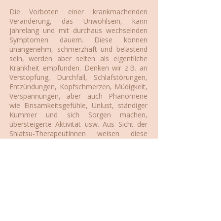
Die Vorboten einer krankmachenden
Veränderung, das Unwohlsein, kann
jahrelang und mit durchaus wechselnden
Symptomen dauern. Diese können
unangenehm, schmerzhaft und belastend
sein, werden aber selten als eigentliche
Krankheit empfunden. Denken wir z.B. an
Verstopfung, Durchfall, Schlafstörungen,
Entzündungen, Kopfschmerzen, Müdigkeit,
Verspannungen, aber auch Phänomene
wie Einsamkeitsgefühle, Unlust, ständiger
Kummer und sich Sorgen machen,
übersteigerte Aktivität usw. Aus Sicht der
Shiatsu-TherapeutInnen weisen diese
Symptome auf eine Störung des Chi-
Flusses hin, auf die mittels energetischer
Massage reagiert werden kann.
Shiatsu wird aber in einem viel
umfassenderen Bereich angewandt, z.B.
bei allgemeinen akuten und chronischen
Schmerzen, wie Schmerzen im Nacken-,
Schultergürtel-, Rücken- und